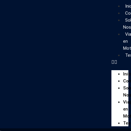
Ini
Co
So
Nos
Via
en
Mot
Te
Inic
Con
Sob
Nos
Via
en
Mo
Tes