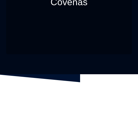
Coveñas
costeras más disfrutadas por moteros,
gracias a sus largos tramos frente al mar y
recorridos ideales para viajar en grupo.