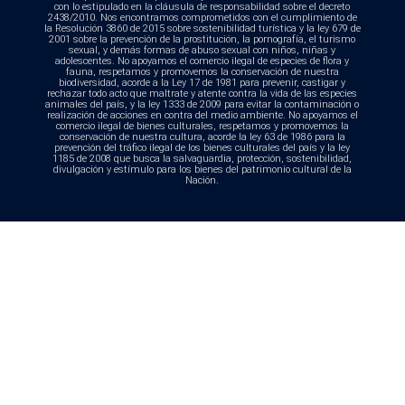
con lo estipulado en la cláusula de responsabilidad sobre el decreto
2438/2010. Nos encontramos comprometidos con el cumplimiento de
la Resolución 3860 de 2015 sobre sostenibilidad turística y la ley 679 de
2001 sobre la prevención de la prostitución, la pornografía, el turismo
sexual, y demás formas de abuso sexual con niños, niñas y
adolescentes. No apoyamos el comercio ilegal de especies de flora y
fauna, respetamos y promovemos la conservación de nuestra
biodiversidad, acorde a la Ley 17 de 1981 para prevenir, castigar y
rechazar todo acto que maltrate y atente contra la vida de las especies
animales del país, y la ley 1333 de 2009 para evitar la contaminación o
realización de acciones en contra del medio ambiente. No apoyamos el
comercio ilegal de bienes culturales, respetamos y promovemos la
conservación de nuestra cultura, acorde la ley 63 de 1986 para la
prevención del tráfico ilegal de los bienes culturales del país y la ley
1185 de 2008 que busca la salvaguardia, protección, sostenibilidad,
divulgación y estímulo para los bienes del patrimonio cultural de la
Nación.