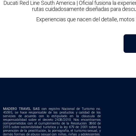
Ducati Red Line South America | Oficial fusiona la experi
rutas cuidadosamente diseñadas para descub
Experiencias que nacen del detalle, motos l
MADERO TRAVEL SAS
con registro Nacional de Turismo no.
45595, se hace responsable de los productos y calidad de los
servicios de acuerdo con lo estipulado en la cláusula de
responsabilidad sobre el decreto 2438/2010. Nos encontramos
comprometidos con el cumplimiento de la Resolución 3860 de
2015 sobre sostenibilidad turística y la ley 679 de 2001 sobre la
prevención de la prostitución, la pornografía, el turismo sexual, y
demás formas de abuso sexual con niños, niñas y adolescentes.