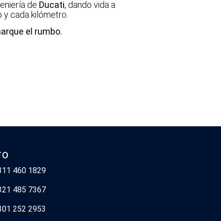
geniería de
Ducati
, dando vida a
 y cada kilómetro.
marque el rumbo.
TO
 311 460 1829
 321 485 7367
 301 252 2953